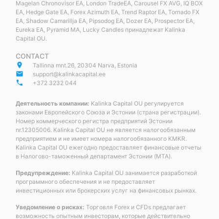
Magelan Chronovisor EA, London TradeEA, Carousel FX AVG, IQ BOX
EA, Hedge Gate EA, Forex Azimuth EA, Trend Raptor EA, Tornado FX
EA, Shadow Camarillja EA, Pipsodog EA, Dozer EA, Prospector EA,
Eureka EA, Pyramid MA, Lucky Candles принадлежат Kalinka
Capital OU.
CONTACT
place
Tallinna mnt.26, 20304 Narva, Estonia
email
support@kalinkacapital.ee
phone
+372 3232 044
Деятельность компании:
Kalinka Capital OU регулируется
законами Европейского Союза и Эстонии (страна регистрации).
Номер коммерческого регистра предприятий Эстонии
nr.12305006. Kalinka Capital OU не является налогообязанным
предприятием и не имеет номера налогообязанного KMKR.
Kalinka Capital OU ежегодно предоставляет финансовые отчеты
в Налогово-таможенный департамент Эстонии (MTA).
Предупреждение:
Kalinka Capital OU занимается разработкой
программного обеспечения и не предоставляет
инвестиционных или брокерских услуг на финансовых рынках.
Уведомление о рисках:
Торговля Forex и CFDs предлагает
возможность опытным инвесторам, которые действительно