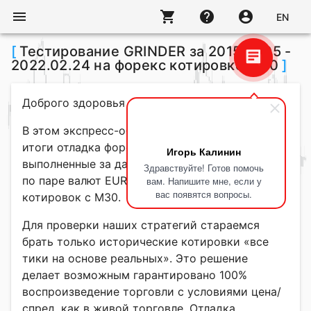
menu
shopping_cart
help
account_circle
EN
[
Тестирование GRINDER за 2015.01.05 -
2022.02.24 на форекс котировке M30
]
Доброго здоровья уважаемые трейдеры!
В этом экспресс-обзоре сегодня разъясним
итоги отладка форекс робота
GRINDER
,
Игорь Калинин
выполненные за даты 2015.01.05 - 2022.02.24
Здравствуйте! Готов помочь
по паре валют EURUSD_i с использование
вам. Напишите мне, если у
вас появятся вопросы.
котировок с M30.
Для проверки наших стратегий стараемся
брать только исторические котировки «все
тики на основе реальных». Это решение
делает возможным гарантировано 100%
воспроизведение торговли с условиями цена/
спред, как в живой торговле. Отладка